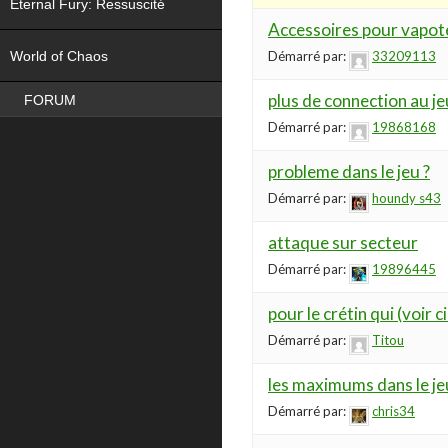
Eternal Fury: Ressuscité
Accessoires pour vapot
NEW
Démarré par:
33209113
World of Chaos
plus de connection au je
FORUM
Démarré par:
19868168
probleme dans le jeu ?
Démarré par:
houndy s43
attaque sur secteur
Démarré par:
19896445
pour le crétin qui (voir 
Démarré par:
Titou
les maximums dans le je
Démarré par:
chris34