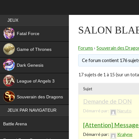
Best RPG games in France
JEUX
SALON BLA
NEW
Fatal Force
Forums
›
Souverain des Drago
Game of Thrones
Ce forum contient 176 sujets
Dark Genesis
17 sujets de 1 à 15 (sur un tota
League of Angels 3
Sujet
HIT
Souverain des Dragons
Demande de DON
JEUX PAR NAVIGATEUR
Démarré par:
Naruto
NEW
[Attention] Message
Battle Arena
Démarré par:
Kralyne
NEW