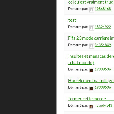
ce jeu est vraiment tru
Démarré par:
19868168
test
Démarré par:
18324922
Fifa 23 mode carrière in
Démarré par:
34354809
Insultes et menaces de ♥
tchat monde)
Démarré par:
19338536
Harcèlement par pillages
Démarré par:
19338536
fermer cette merde……
Démarré par:
houndy s43