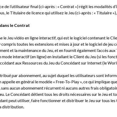
e de l’utilisateur final (ci-après : « Contrat ») régit les modalités 
s, le Titulaire de licence qui utilisez le Jeu (ci-après : « Titulaire »)
 dans le Contrat
ne le Jeu vidéo en ligne interactif, qui est le logiciel contenant le Cl
 compris toutes les extensions et mises à jour et le logiciel de jeu 
ment et la maintenance du Jeu, et en fournit également l’accès aux T
 mode interactif (en ligne) en installant le Client du Jeu (si les fon
accédant aux Ressources du Jeu du Concédant sur Internet (le Wo
istribué par abonnement, au sujet duquel les utilisateurs sont inform
n appelle en général le modèle « Free-To-Play », ce qui implique que 
, sans aucun abonnement récurrent ni aucuns autres frais obligatoi
eu. Le Concédant détient tous les droits nécessaires sur le Jeu et
t peut utiliser, faire fonctionner et distribuer le Jeu sur tous les ter
 distribution.