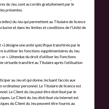
taires du Jeu, sont accordés gratuitement par le
les présentes.
cielles) du Jeu qui permettent au Titulaire de licence
lusive et dans les limites et conditions de l’Unité de
it ») désigne une unité spécifique transférée par le
re à utiliser les fonctions supplémentaires du Jeu.
 or ». L’étendue du droit d’utiliser les Fonctions
irtuelle transféré au Titulaire après l’utilisation
ticiper au Jeu et qui donne, incluant l’accès aux
on ordinateur personnel. Le Titulaire de licence est
nel. Le Client du Jeu peut être distribué par le
ques. Le Сlient du Jeu distribué via Internet est
siques du Сlient du Jeu peuvent être fournis au