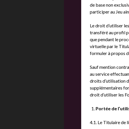
de base non exclusiv
participer au Jeu ai
Le droit d’utiliser 
transféré au profil p
que pendant le proce
virtuelle par le Titu
formuler à propos de
Sauf mention contrair
au service effectuan
droits d’utilisation
supplémentaires font
droit d’utiliser les
Portée de l’uti
4.1. Le Titulaire de