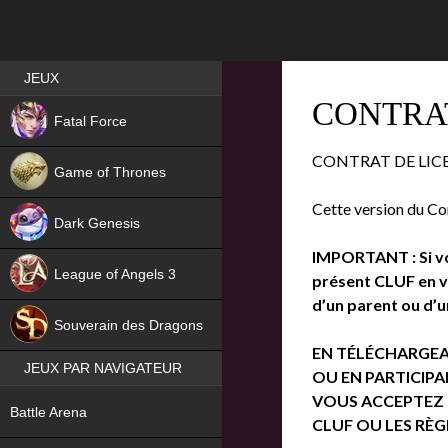
Best RPG games in France
JEUX
CONTRAT
NEW
Fatal Force
CONTRAT DE LICE
Game of Thrones
Cette version du Con
Dark Genesis
IMPORTANT :
Si 
League of Angels 3
présent CLUF en vo
d’un parent ou d’un
HIT
Souverain des Dragons
EN TÉLÉCHARGEAN
JEUX PAR NAVIGATEUR
OU EN PARTICIPA
NEW
VOUS ACCEPTEZ T
Battle Arena
CLUF OU LES RÈGL
NEW