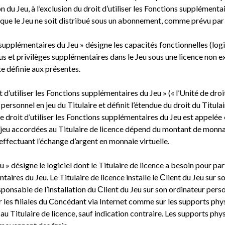
ion du Jeu, à l’exclusion du droit d’utiliser les Fonctions supplémen
que le Jeu ne soit distribué sous un abonnement, comme prévu par 
 supplémentaires du Jeu » désigne les capacités fonctionnelles (logi
s et privilèges supplémentaires dans le Jeu sous une licence non exc
e définie aux présentes.
it d’utiliser les Fonctions supplémentaires du Jeu » (« l’Unité de dro
ersonnel en jeu du Titulaire et définit l’étendue du droit du Titulai
de droit d’utiliser les Fonctions supplémentaires du Jeu est appelée «
eu accordées au Titulaire de licence dépend du montant de monnaie v
 effectuant l’échange d’argent en monnaie virtuelle.
eu » désigne le logiciel dont le Titulaire de licence a besoin pour par
aires du Jeu. Le Titulaire de licence installe le Сlient du Jeu sur s
onsable de l’installation du Сlient du Jeu sur son ordinateur person
les filiales du Concédant via Internet comme sur les supports physi
au Titulaire de licence, sauf indication contraire. Les supports phy