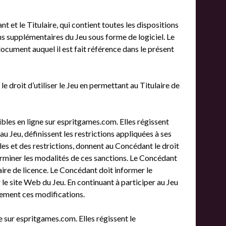
 et le Titulaire, qui contient toutes les dispositions
ons supplémentaires du Jeu sous forme de logiciel. Le
ocument auquel il est fait référence dans le présent
e droit d’utiliser le Jeu en permettant au Titulaire de
ibles en ligne sur espritgames.com. Elles régissent
 au Jeu, définissent les restrictions appliquées à ses
gles et des restrictions, donnent au Concédant le droit
erminer les modalités de ces sanctions. Le Concédant
ire de licence. Le Concédant doit informer le
le site Web du Jeu. En continuant à participer au Jeu
uement ces modifications.
e sur espritgames.com. Elles régissent le