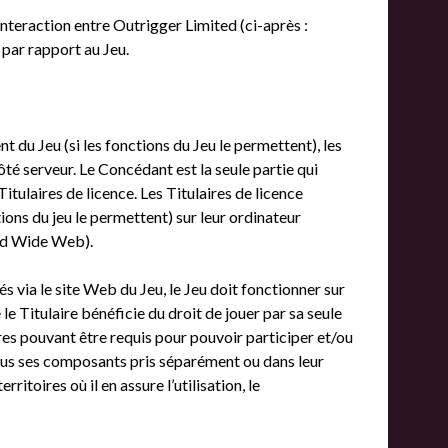
d’interaction entre Outrigger Limited (ci-après :
, par rapport au Jeu.
ient du Jeu (si les fonctions du Jeu le permettent), les
côté serveur. Le Concédant est la seule partie qui
itulaires de licence. Les Titulaires de licence
ctions du jeu le permettent) sur leur ordinateur
rld Wide Web).
és via le site Web du Jeu, le Jeu doit fonctionner sur
le Titulaire bénéficie du droit de jouer par sa seule
res pouvant être requis pour pouvoir participer et/ou
 tous ses composants pris séparément ou dans leur
ritoires où il en assure l’utilisation, le