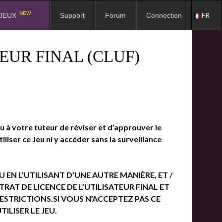
NEW
FR
JEUX
Support
Forum
Connection
EUR FINAL (CLUF)
u à votre tuteur de réviser et d’approuver le
iser ce Jeu ni y accéder sans la surveillance
U EN L’UTILISANT D’UNE AUTRE MANIÈRE, ET /
RAT DE LICENCE DE L’UTILISATEUR FINAL ET
ESTRICTIONS.
SI VOUS N’ACCEPTEZ PAS CE
ILISER LE JEU.