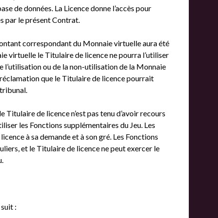
u base de données. La Licence donne l’accès pour
s par le présent Contrat.
 montant correspondant du Monnaie virtuelle aura été
 virtuelle le Titulaire de licence ne pourra l’utiliser
’utilisation ou de la non-utilisation de la Monnaie
e réclamation que le Titulaire de licence pourrait
tribunal.
le Titulaire de licence n’est pas tenu d’avoir recours
iliser les Fonctions supplémentaires du Jeu. Les
 licence à sa demande et à son gré. Les Fonctions
iers, et le Titulaire de licence ne peut exercer le
u.
suit :