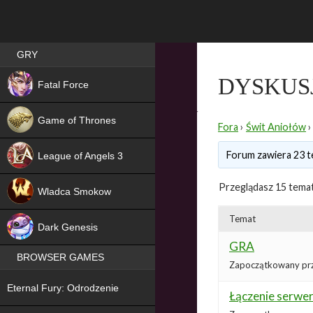
Best RPG games in Poland
GRY
NEW
DYSKUS
Fatal Force
Game of Thrones
Fora
›
Świt Aniołów
›
Forum zawiera 23 t
League of Angels 3
HIT
Przeglądasz 15 temat
Wladca Smokow
NEW
Temat
Dark Genesis
GRA
BROWSER GAMES
Zapoczątkowany pr
NEW
Eternal Fury: Odrodzenie
Łączenie serwe
NEW