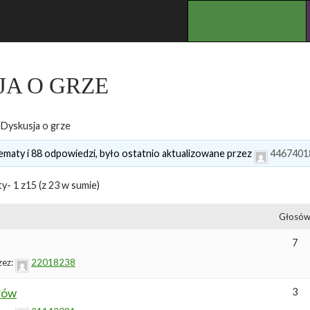
.
JA O GRZE
Dyskusja o grze
ematy i 88 odpowiedzi, było ostatnio aktualizowane przez
4467401
y- 1 z15 (z 23 w sumie)
Głosó
7
zez:
22018238
rów
3