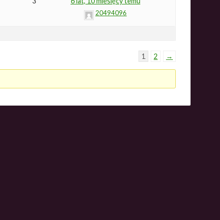
3
6 lat, 10 miesięcy temu
20494096
1
2
→