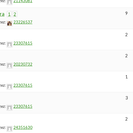
zez:
21143081
ra
9
1
2
zez:
23226537
2
zez:
23307615
2
zez:
20230732
1
zez:
23307615
3
zez:
23307615
2
zez:
24351630