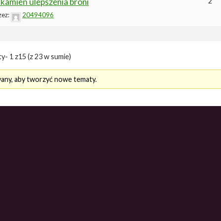
amień ulepszenia broni
2
zez:
20494096
y- 1 z15 (z 23 w sumie)
any, aby tworzyć nowe tematy.