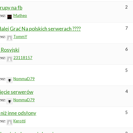
rupy na fb
2
zez:
Matheo
dalej Grać Na polskich serwerach ????
7
zez:
TommY
 Rosyjski
6
zez:
23118157
5
zez:
NommaD79
ięcie serwerów
4
zez:
NommaD79
 niż inne odsłony
5
zez:
Kerotti