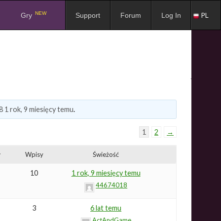
NEW
PL
Gry
Support
Forum
Log In
8
1 rok, 9 miesięcy temu
.
1
2
→
w
Wpisy
Świeżość
10
1 rok, 9 miesięcy temu
44674018
3
6 lat temu
ActAndGame