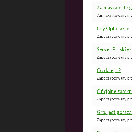
Zapraszam do g
Zapoczątkowany pr
Czy Opłaca się 
Zapoczątkowany pr
Server Polski vs
Zapoczątkowany pr
Co dalej…?
Zapoczątkowany pr
Oficjalne zamkn
Zapoczątkowany pr
Gra, jest gorsza
Zapoczątkowany pr