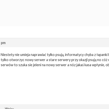
2 pm
Niestety nie umieja naprawiać tylko psują, informatycy chyba z łapank
tylko otworzyc nowy serwer a stare serwery przy okazji psują no cóż
serwów to szuka sie jeleni na nowy serwer a nóz jakaś kasa wpłynie, oby
Wpisy