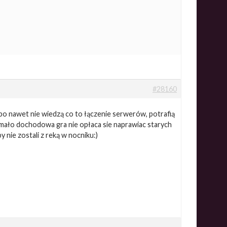
#28160
i bo nawet nie wiedzą co to łączenie serwerów, potrafią
 mało dochodowa gra nie opłaca sie naprawiac starych
 nie zostali z reką w nocniku:)