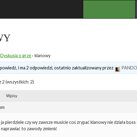
.
WY
Dyskusja o grze
›
klanowy
powiedź, i ma 2 odpowiedzi, ostatnio zaktualizowany przez
PANDO
z 2 (wszystkich: 2)
Wpisy
 pm
ja pierdziele czy wy zawsze musicie coś zrypać klanowy nie działa boss na
naprawiać to zawody zmienić