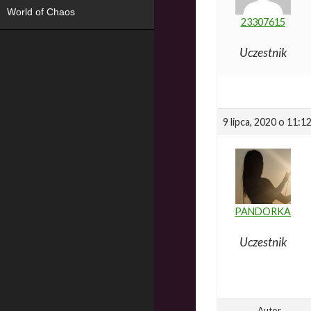
World of Chaos
23307615
Uczestnik
9 lipca, 2020 o 11:1
PANDORKA
Uczestnik
Autor