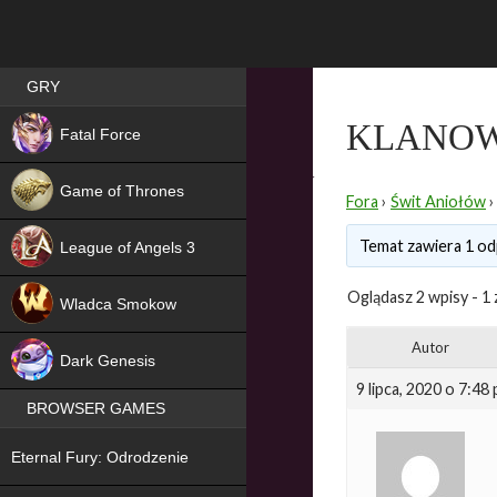
Best RPG games in Poland
GRY
NEW
KLANO
Fatal Force
Game of Thrones
Fora
›
Świt Aniołów
›
Temat zawiera 1 od
League of Angels 3
HIT
Oglądasz 2 wpisy - 1 
Wladca Smokow
NEW
Autor
Dark Genesis
9 lipca, 2020 o 7:48
BROWSER GAMES
NEW
Eternal Fury: Odrodzenie
NEW