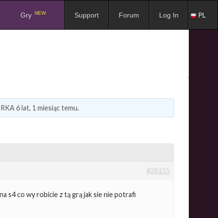
NEW
PL
Gry
Support
Forum
Log In
RKA
6 lat, 1 miesiąc temu
.
#28155
 s4 co wy robicie z tą grą jak sie nie potrafi