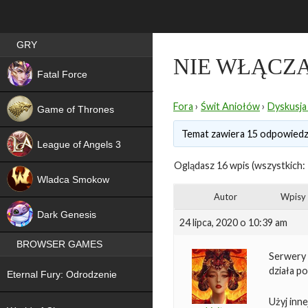
Best RPG games in Poland
GRY
NIE WŁĄCZA
NEW
Fatal Force
Fora
›
Świt Aniołów
›
Dyskusja
Game of Thrones
Temat zawiera 15 odpowiedzi
League of Angels 3
Oglądasz 16 wpis (wszystkich: 
HIT
Wladca Smokow
Autor
Wpisy
NEW
Dark Genesis
24 lipca, 2020 o 10:39 am
BROWSER GAMES
Serwery 
NEW
działa po
Eternal Fury: Odrodzenie
NEW
Użyj inne