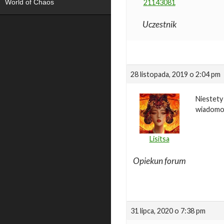
World of Chaos
21143081
Uczestnik
28 listopada, 2019 o 2:04 pm
Niestety 
wiadomoś
Lisitsa
Opiekun forum
31 lipca, 2020 o 7:38 pm