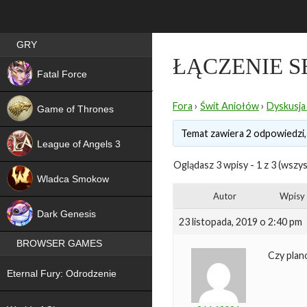
Best RPG games in Poland
GRY
ŁĄCZENIE 
NEW
Fatal Force
Fora
›
Świt Aniołów
›
Dyskusja
Game of Thrones
Temat zawiera 2 odpowiedzi,
League of Angels 3
Oglądasz 3 wpisy - 1 z 3 (wszys
HIT
Wladca Smokow
Autor
Wpisy
NEW
Dark Genesis
23 listopada, 2019 o 2:40 pm
BROWSER GAMES
Czy plan
NEW
Eternal Fury: Odrodzenie
NEW