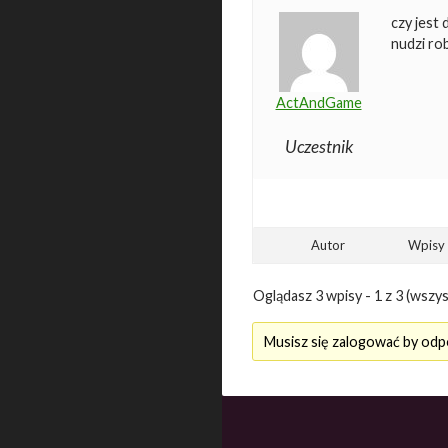
czy jest
nudzi ro
ActAndGame
Uczestnik
Autor
Wpisy
Oglądasz 3 wpisy - 1 z 3 (wszys
Musisz się zalogować by odp