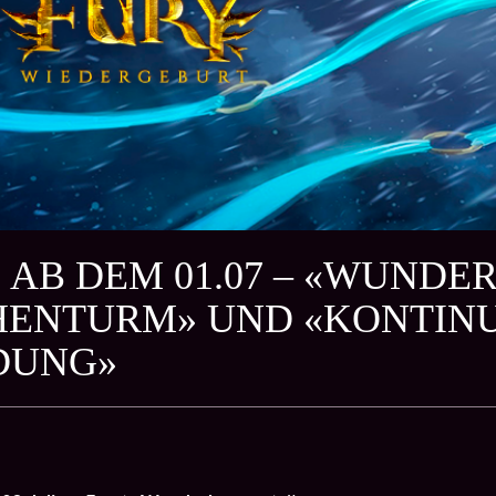
 AB DEM 01.07 – «WUNDE
ENTURM» UND «KONTINU
DUNG»