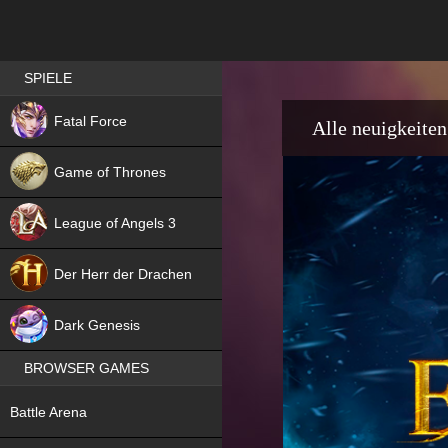
Best RPG games in Germany
SPIELE
NEW
Fatal Force
Alle neuigkeiten
Game of Thrones
League of Angels 3
HIT
Der Herr der Drachen
NEW
Dark Genesis
BROWSER GAMES
NEW
Battle Arena
NEW