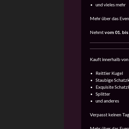
und vieles mehr
Mehr über das Event
Nehmt
vom 01. bis 
Kauft innerhalb von
Reittier Kugel
Staubige Schatz
Exquisite Schatz
Splitter
und anderes
Verpasst keinen Tag
Mehr über das Event