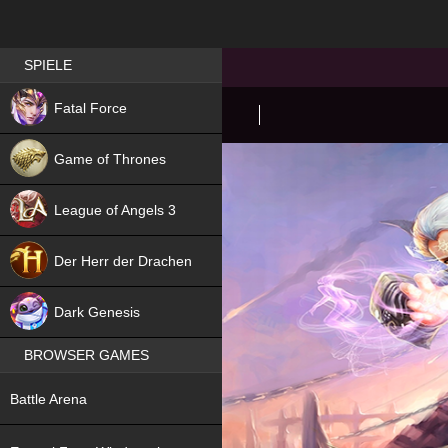
Best RPG games in Germany
SPIELE
NEW
Fatal Force
Game of Thrones
League of Angels 3
HIT
Der Herr der Drachen
NEW
Dark Genesis
BROWSER GAMES
NEW
Battle Arena
NEW