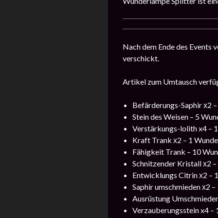
Wunderlampe Splitter ist ein
Nach dem Ende des Events ve
verschickt.
Artikel zum Umtausch verfü
Befärderungs-Saphir х2 –
Stein des Weisen – 5 Wund
Verstärkungs-lolith x4 – 
Kraft Trank х2 – 1 Wunder
Fähigkeit Trank – 10 Wund
Schnitzender Kristall х2 
Entwicklungs Citrin х2 – 
Saphir umschmieden х2 – 
Ausrüstung Umschmieden 
Verzauberungsstein x4 – 