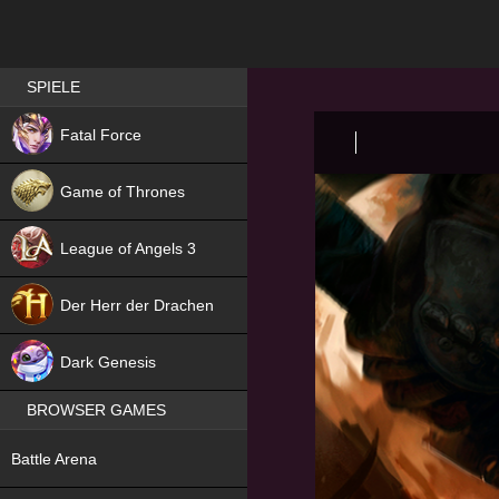
Best RPG games in Germany
SPIELE
NEW
Fatal Force
Game of Thrones
League of Angels 3
HIT
Der Herr der Drachen
NEW
Dark Genesis
BROWSER GAMES
NEW
Battle Arena
NEW