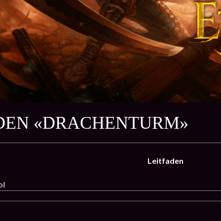
DEN «DRACHENTURM»
Leitfaden
ol