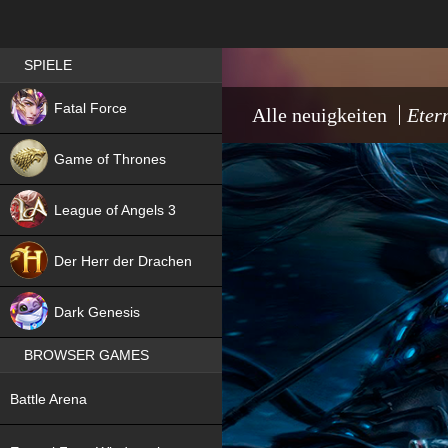
Best RPG games in Germany
SPIELE
NEW
Fatal Force
Alle neuigkeiten
Eter
Game of Thrones
League of Angels 3
HIT
Der Herr der Drachen
NEW
Dark Genesis
BROWSER GAMES
NEW
Battle Arena
NEW