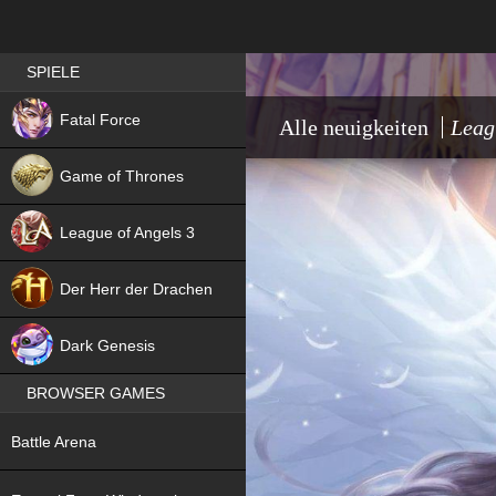
Best RPG games in Germany
SPIELE
NEW
Fatal Force
Alle neuigkeiten
Leag
Game of Thrones
League of Angels 3
HIT
Der Herr der Drachen
NEW
Dark Genesis
BROWSER GAMES
NEW
Battle Arena
NEW