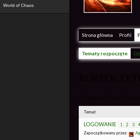
World of Chaos
Strona główna
Profil
Tematy rozpoczęte
Od
ROZPOCZĘT
Przeglądasz 1 temat (z 1 w sum
Temat
LOGOWANIE
1
2
3
Zapoczątkowany przez:
Ag