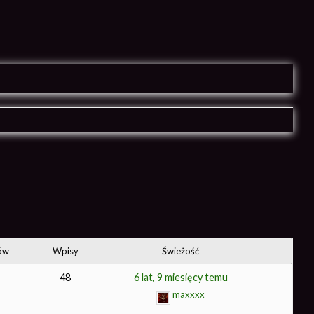
ów
Wpisy
Świeżość
48
6 lat, 9 miesięcy temu
maxxxx