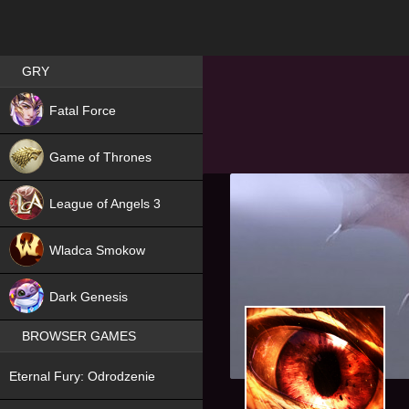
Best RPG games in Poland
GRY
NEW
Fatal Force
Game of Thrones
League of Angels 3
HIT
Wladca Smokow
NEW
Dark Genesis
BROWSER GAMES
NEW
Eternal Fury: Odrodzenie
NEW