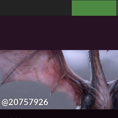
.
@20757926