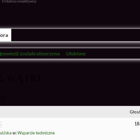
Ostatnio nieaktywny
Fora
powiedź została utworzona
Ulubione
E WĄTKI
ie)
Głos
18
4
uUska
w:
Wsparcie techniczne