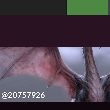
.
@20757926