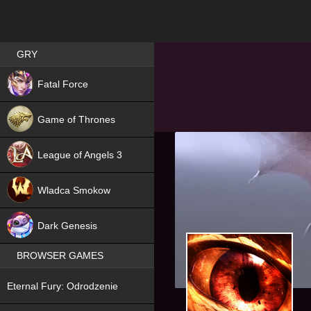
Best RPG games in Poland
GRY
NEW
Fatal Force
Game of Thrones
League of Angels 3
HIT
Wladca Smokow
NEW
Dark Genesis
BROWSER GAMES
NEW
Eternal Fury: Odrodzenie
NEW