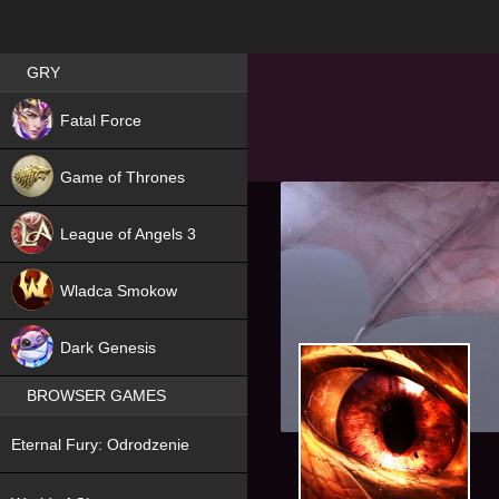
Best RPG games in Poland
GRY
NEW
Fatal Force
Game of Thrones
League of Angels 3
HIT
Wladca Smokow
NEW
Dark Genesis
BROWSER GAMES
NEW
Eternal Fury: Odrodzenie
NEW