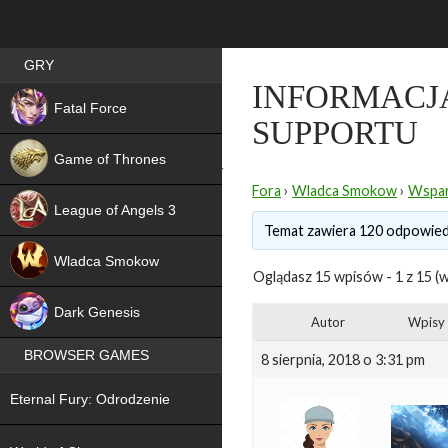
Best RPG games in Poland
GRY
INFORMACJ
NEW
Fatal Force
SUPPORTU
Game of Thrones
Fora
›
Wladca Smokow
›
Wspar
League of Angels 3
Temat zawiera 120 odpowiedz
HIT
Wladca Smokow
Oglądasz 15 wpisów - 1 z 15 (w
NEW
Dark Genesis
Autor
Wpisy
BROWSER GAMES
8 sierpnia, 2018 o 3:31 pm
NEW
Eternal Fury: Odrodzenie
NEW