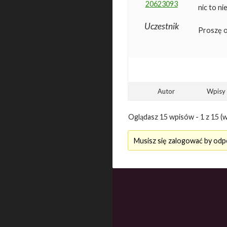
20623093
nic to ni
Uczestnik
Proszę o
Autor
Wpisy
Oglądasz 15 wpisów - 1 z 15 (w
Musisz się zalogować by odp