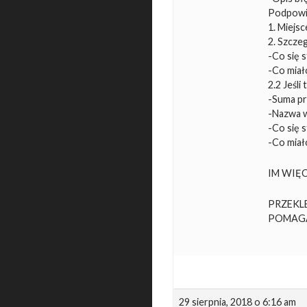
Podpowi
1. Miejs
2. Szcze
-Co się s
-Co miał
2.2 Jeśli
-Suma pr
-Nazwa w
-Co się s
-Co miał
IM WIĘC
PRZEKL
POMAG
29 sierpnia, 2018 o 6:16 am