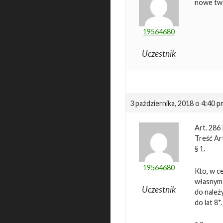
nowe twor
19564680
Uczestnik
3 października, 2018 o 4:40 p
Art. 286
Treść Ar
§ 1.
19564680
Kto, w c
własnym 
Uczestnik
do należ
do lat 8*.