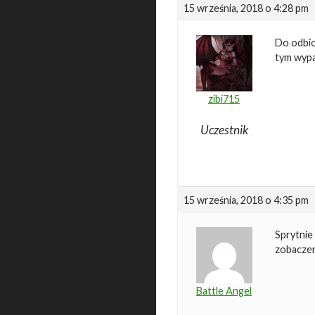
15 września, 2018 o 4:28 pm
Do odbio
tym wypa
zibi715
Uczestnik
15 września, 2018 o 4:35 pm
Sprytnie 
zobaczen
Battle Angel