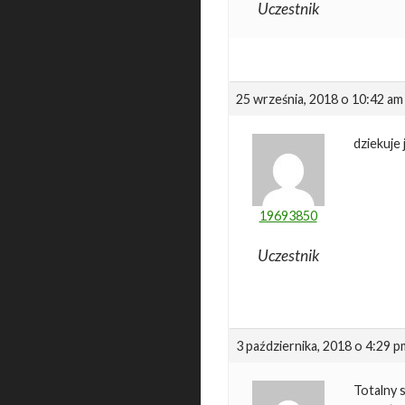
Uczestnik
25 września, 2018 o 10:42 am
dziekuje
19693850
Uczestnik
3 października, 2018 o 4:29 p
Totalny 