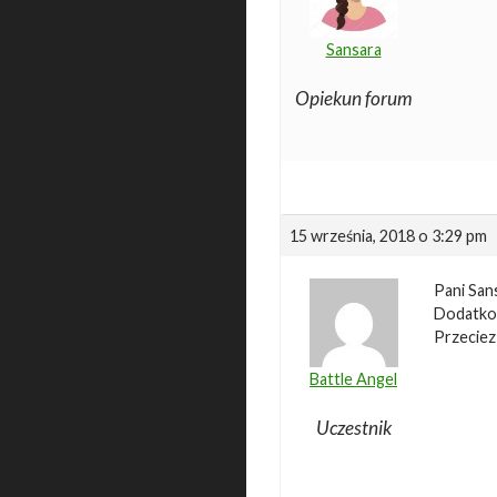
Sansara
Opiekun forum
15 września, 2018 o 3:29 pm
Pani San
Dodatkow
Przeciez
Battle Angel
Uczestnik