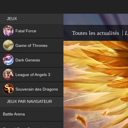
Best RPG games in France
JEUX
NEW
Fatal Force
Toutes les actualités
L
Game of Thrones
Dark Genesis
League of Angels 3
HIT
Souverain des Dragons
JEUX PAR NAVIGATEUR
NEW
Battle Arena
NEW