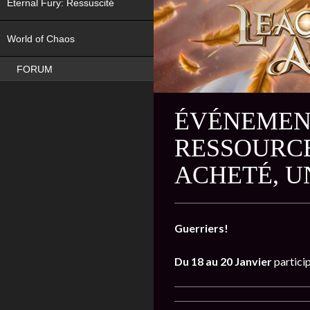
Eternal Fury: Ressuscité
NEW
World of Chaos
FORUM
ÉVÉNEMENT
RESSOURCE
ACHETÉ, U
Guerriers!
Du 18 au 20 Janvier
partici