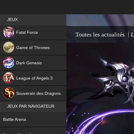
Best RPG games in France
JEUX
NEW
Fatal Force
Toutes les actualités
L
Game of Thrones
Dark Genesis
League of Angels 3
HIT
Souverain des Dragons
JEUX PAR NAVIGATEUR
NEW
Battle Arena
NEW