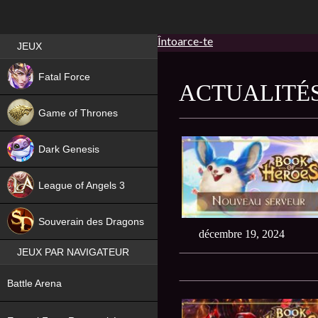
Întoarce-te
Best RPG games in France
JEUX
NEW
Fatal Force
ACTUALITÉ
Game of Thrones
Dark Genesis
League of Angels 3
HIT
Souverain des Dragons
décembre 19, 2024
JEUX PAR NAVIGATEUR
NEW
Battle Arena
NEW