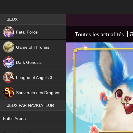
Best RPG games in France
JEUX
NEW
Fatal Force
Toutes les actualités
B
Game of Thrones
Dark Genesis
League of Angels 3
HIT
Souverain des Dragons
JEUX PAR NAVIGATEUR
NEW
Battle Arena
NEW