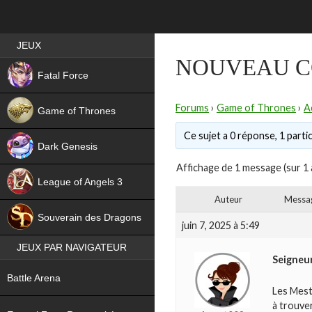
Best RPG games in France
JEUX
NOUVEAU C
NEW
Fatal Force
Forums
›
Game of Thrones
›
A
Game of Thrones
Ce sujet a 0 réponse, 1 partic
Dark Genesis
Affichage de 1 message (sur 1 
League of Angels 3
Auteur
Messa
HIT
Souverain des Dragons
juin 7, 2025 à 5:49
JEUX PAR NAVIGATEUR
Seigneu
NEW
Battle Arena
Les Mest
NEW
à trouve