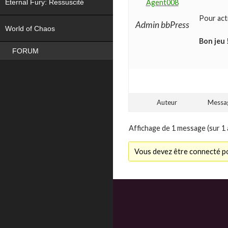
Eternal Fury: Ressuscité
Agent008
Pour acti
NEW
Admin bbPress
World of Chaos
Bon jeu 
FORUM
Auteur
Messa
Affichage de 1 message (sur 1 
Vous devez être connecté po