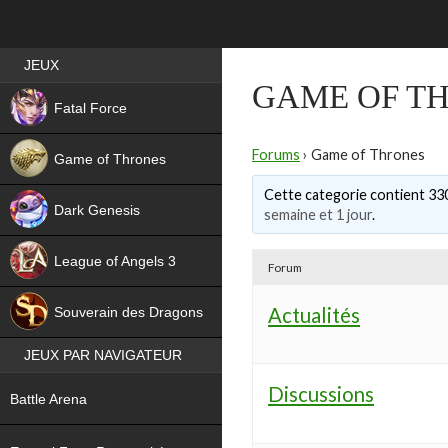
Best RPG games in France
JEUX
GAME OF T
NEW
Fatal Force
Forums
›
Game of Thrones
Game of Thrones
Cette categorie contient 330 
Dark Genesis
semaine et 1 jour
.
League of Angels 3
Forum
HIT
Actualités
Souverain des Dragons
JEUX PAR NAVIGATEUR
NEW
Discussions
Battle Arena
NEW