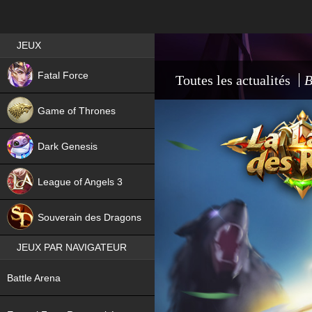
Best RPG games in France
JEUX
NEW
Fatal Force
Toutes les actualités
B
Game of Thrones
Dark Genesis
League of Angels 3
HIT
Souverain des Dragons
JEUX PAR NAVIGATEUR
NEW
Battle Arena
NEW