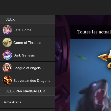
Best RPG games in France
JEUX
NEW
Fatal Force
Toutes les actual
Game of Thrones
Dark Genesis
League of Angels 3
HIT
Souverain des Dragons
JEUX PAR NAVIGATEUR
NEW
Battle Arena
NEW