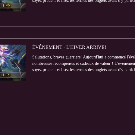
soyez prudent et lisez les termes des onglets avant d'y partici
ÉVÉNEMENT - L'HIVER ARRIVE!
Salutations, braves guerriers! Aujourd'hui a commencé l'év
nombreuses récompenses et cadeaux de valeur ! L'événement 
soyez prudent et lisez les termes des onglets avant d'y partic