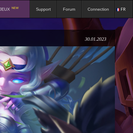
NEW
FR
JEUX
Support
Forum
Connection
30.01.2023