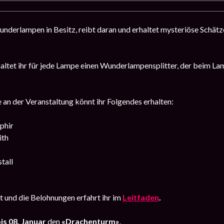
nderlampen in Besitz, reibt daran und erhaltet mysteriöse Schätze
ltet ihr für jede Lampe einen Wunderlampensplitter, der beim L
 an der Veranstaltung könnt ihr Folgendes erhalten:
phir
ith
tall
 und die Belohnungen erfahrt ihr im
Leitfaden
.
is 08. Januar
den
«Drachenturm»
.