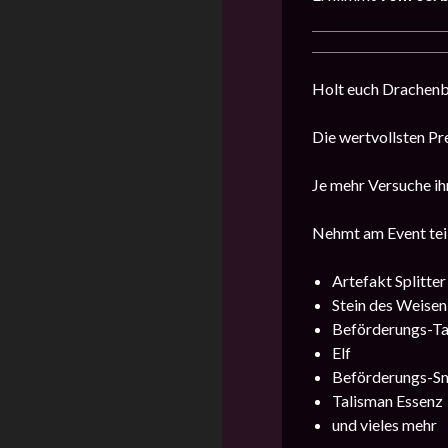
Holt euch Drachenbl
Die wertvollsten Pr
Je mehr Versuche ih
Nehmt am Event teil
Artefakt Splitter
Stein des Weisen
Beförderungs-Ta
Elf
Beförderungs-S
Talisman Essenz
und vieles mehr