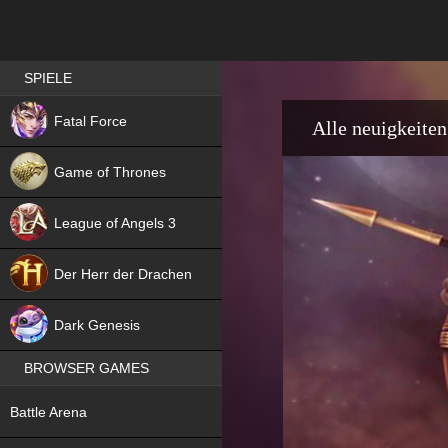
Best RPG games in Germany
SPIELE
NEW
Fatal Force
Alle neuigkeiten
Game of Thrones
League of Angels 3
HIT
Der Herr der Drachen
NEW
Dark Genesis
BROWSER GAMES
NEW
Battle Arena
NEW