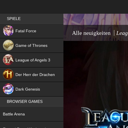
Best RPG games in Germany
SPIELE
NEW
Fatal Force
Alle neuigkeiten
Leag
Game of Thrones
League of Angels 3
HIT
Der Herr der Drachen
NEW
Dark Genesis
BROWSER GAMES
NEW
Battle Arena
NEW