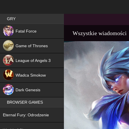
Best RPG games in Poland
GRY
NEW
Fatal Force
Wszystkie wiadomości
Game of Thrones
League of Angels 3
HIT
Wladca Smokow
NEW
Dark Genesis
BROWSER GAMES
NEW
Eternal Fury: Odrodzenie
NEW