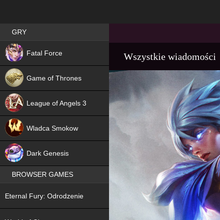
Best RPG games in Poland
GRY
NEW
Fatal Force
Wszystkie wiadomości
Game of Thrones
League of Angels 3
HIT
Wladca Smokow
NEW
Dark Genesis
BROWSER GAMES
NEW
Eternal Fury: Odrodzenie
NEW