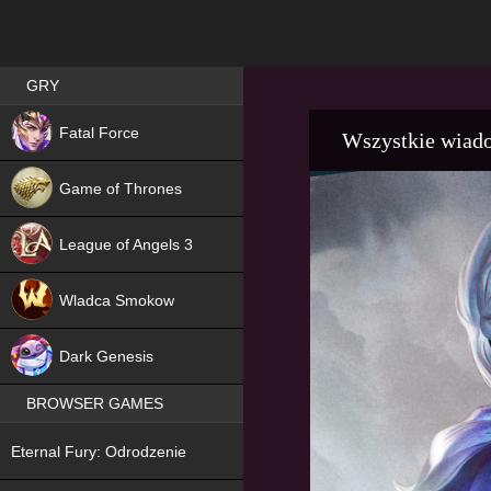
Best RPG games in Poland
GRY
NEW
Fatal Force
Wszystkie wiad
Game of Thrones
League of Angels 3
HIT
Wladca Smokow
NEW
Dark Genesis
BROWSER GAMES
NEW
Eternal Fury: Odrodzenie
NEW