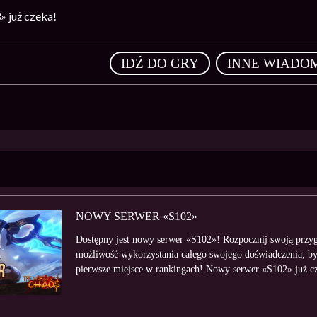
 już czeka!
,
IDŹ DO GRY
INNE WIADO
NOWY SERWER «S102»
Dostępny jest nowy serwer «S102»! Rozpocznij swoją przyg
możliwość wykorzystania całego swojego doświadczenia, by 
pierwsze miejsce w rankingach! Nowy serwer «S102» już c