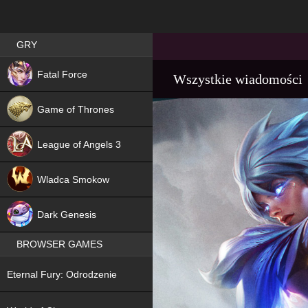
Best RPG games in Poland
GRY
NEW
Fatal Force
Wszystkie wiadomości
Game of Thrones
League of Angels 3
HIT
Wladca Smokow
NEW
Dark Genesis
BROWSER GAMES
NEW
Eternal Fury: Odrodzenie
NEW