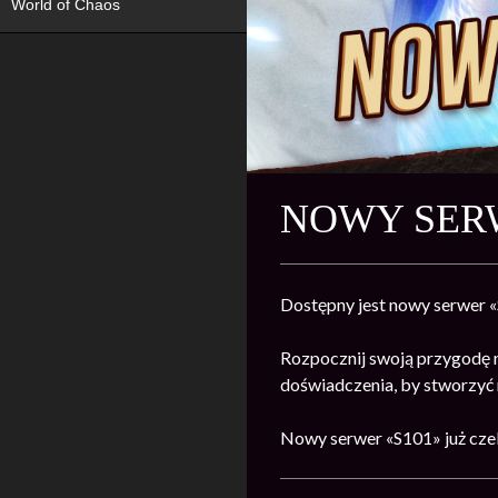
World of Chaos
NOWY SERW
Dostępny jest nowy serwer 
Rozpocznij swoją przygodę 
doświadczenia, by stworzyć n
Nowy serwer «S101» już cze