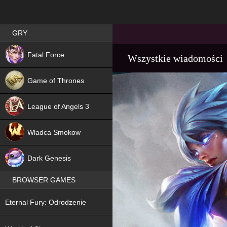
Best RPG games in Poland
GRY
NEW
Fatal Force
Wszystkie wiadomości
Game of Thrones
League of Angels 3
HIT
Wladca Smokow
NEW
Dark Genesis
BROWSER GAMES
NEW
Eternal Fury: Odrodzenie
NEW