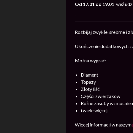
Od 17.01 do 19.01
weź udz
Rozbijaj zwykłe, srebrne i z
Ukończenie dodatkowych zad
Można wygrać:
Diament
Topazy
Złoty liść
Części zwierzaków
Różne zasoby wzmocnieni
i wiele więcej
Więcej informacji w naszym