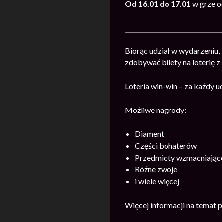
Od 16.01 do 17.01
w grze o
Biorąc udział w wydarzeniu,
zdobywać bilety na loterię 
Loteria win-win – za każdy 
Możliwe nagrody:
Diament
Części bohaterów
Przedmioty wzmacniając
Różne zwoje
i wiele więcej
Więcej informacji na temat 