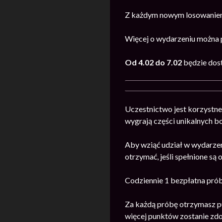
Z każdym nowym losowaniem
Więcej o wydarzeniu można 
Od 4.02 do 7.02
będzie dos
Uczestnictwo jest korzystne
wygrają części unikalnych b
Aby wziąć udział w wydarzen
otrzymać, jeśli spełnione są 
Codziennie 1 bezpłatna prób
Za każdą próbę otrzymasz pu
więcej punktów zostanie zdo