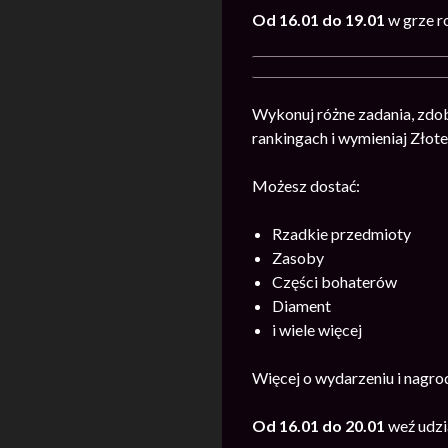
Od 16.01 do 19.01
w grze r
Wykonuj różne zadania, zdo
rankingach i wymieniaj Złot
Możesz dostać:
Rzadkie przedmioty
Zasoby
Części bohaterów
Diament
i wiele więcej
Więcej o wydarzeniu i nagr
Od 16.01 do 20.01
weź udzi