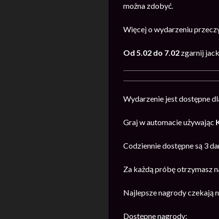
można zdobyć.
Więcej o wydarzeniu przecz
Od 5.02 do 7.02
zgarnij jac
Wydarzenie jest dostępne dl
Graj w automacie używając
Codziennie dostępne są 3 da
Za każdą próbę otrzymasz na
Najlepsze nagrody czekają n
Dostępne nagrody: