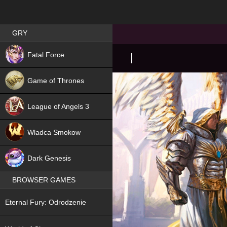
Best RPG games in Poland
GRY
NEW
Fatal Force
Game of Thrones
League of Angels 3
HIT
Wladca Smokow
NEW
Dark Genesis
BROWSER GAMES
NEW
Eternal Fury: Odrodzenie
NEW