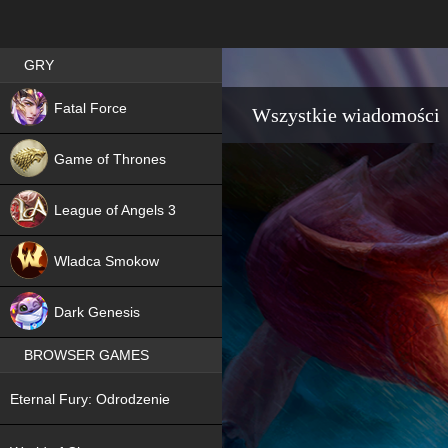
Best RPG games in Poland
GRY
NEW
Fatal Force
Wszystkie wiadomości
Game of Thrones
League of Angels 3
HIT
Wladca Smokow
NEW
Dark Genesis
BROWSER GAMES
NEW
Eternal Fury: Odrodzenie
NEW