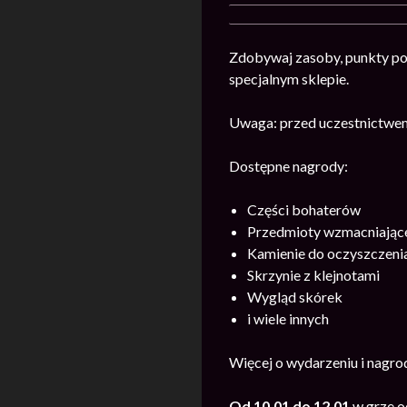
Zdobywaj zasoby, punkty pot
specjalnym sklepie.
Uwaga: przed uczestnictwem
Dostępne nagrody:
Części bohaterów
Przedmioty wzmacniające
Kamienie do oczyszczeni
Skrzynie z klejnotami
Wygląd skórek
i wiele innych
Więcej o wydarzeniu i nagr
Od 10.01 do 12.01
w grze o