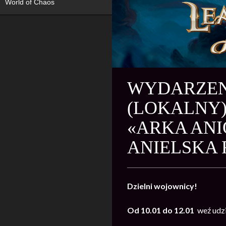
World of Chaos
WYDARZENI
(LOKALNY)»
«ARKA AN
ANIELSKA 
Dzielni wojownicy!
Od 10.01 do 12.01
weź udzi