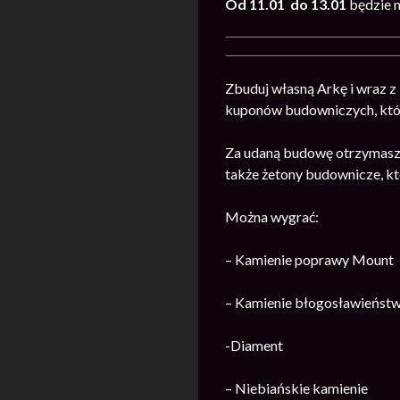
Od 11.01
do 13.01
będzie 
Zbuduj własną Arkę i wraz z
kuponów budowniczych, któr
Za udaną budowę otrzymasz p
także żetony budownicze, kt
Można wygrać:
– Kamienie poprawy Mount
– Kamienie błogosławieńst
-Diament
– Niebiańskie kamienie