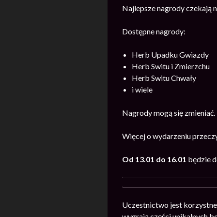
Najlepsze nagrody czekają n
Dostępne nagrody:
Herb Upadku Gwiazdy
Herb Switu i Zmierzchu
Herb Switu Chwały
i wiele
Nagrody mogą się zmieniać.
Więcej o wydarzeniu przecz
Od 13.01 do 16.01
będzie 
Uczestnictwo jest korzystne
wygrają części unikalnych b