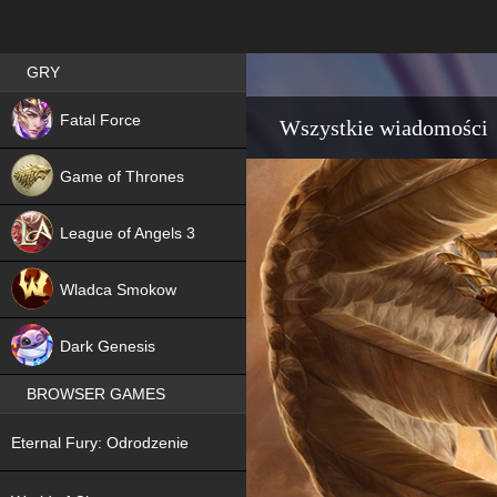
Best RPG games in Poland
GRY
NEW
Fatal Force
Wszystkie wiadomości
Game of Thrones
League of Angels 3
HIT
Wladca Smokow
NEW
Dark Genesis
BROWSER GAMES
NEW
Eternal Fury: Odrodzenie
NEW