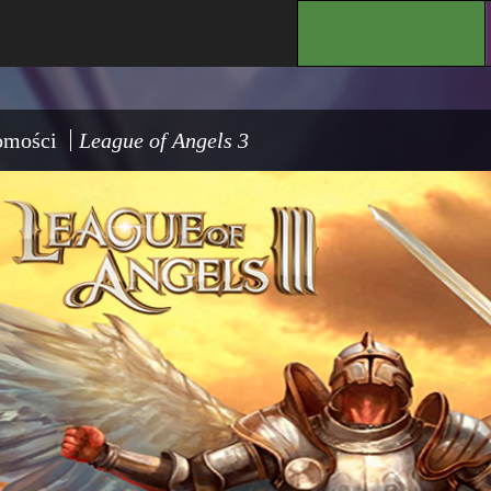
.
omości
League of Angels 3