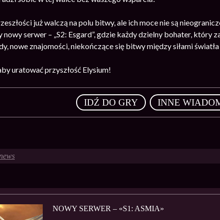
zeszłości już walczą na polu bitwy, ale ich moce nie są nieogran
y nowy serwer – „S2: Esgard”, gdzie każdy dzielny bohater, który
y, nowe znajomości, niekończące się bitwy między siłami światła 
, aby uratować przyszłość Elysium!
,
IDŹ DO GRY
INNE WIADO
news
NOWY SERWER – «S1: ASMIA»