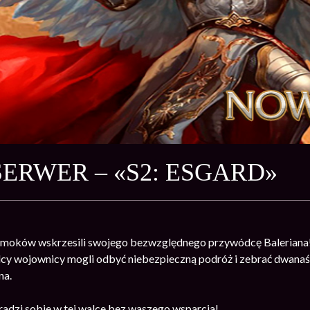
ERWER – «S2: ESGARD»
Smoków wskrzesili swojego bezwzględnego przywódcę Baleriana!
elcy wojownicy mogli odbyć niebezpieczną podróż i zebrać dwan
na.
radzi sobie w tej walce bez waszego wsparcia!