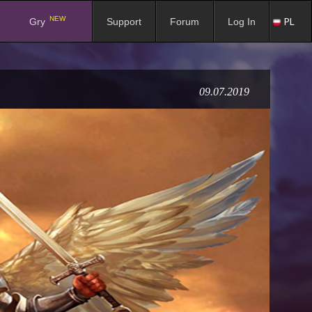
NEW
PL
Gry
Support
Forum
Log In
09.07.2019