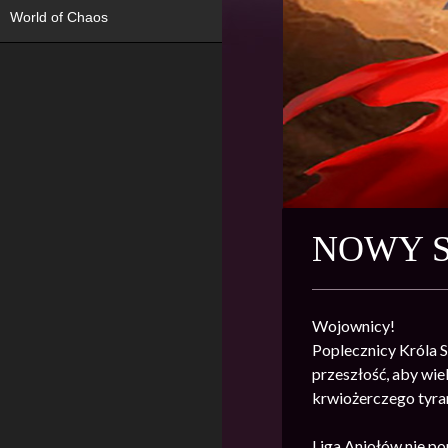
World of Chaos
NOWY S
Wojownicy!
Poplecznicy Króla 
przeszłość, aby wi
krwiożerczego tyra
Liga Aniołów nie po