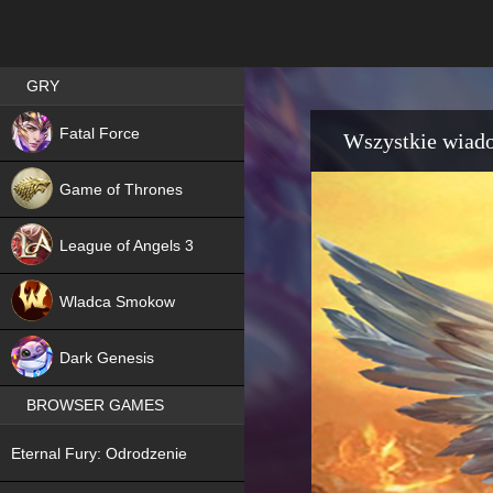
Best RPG games in Poland
GRY
NEW
Fatal Force
Wszystkie wiad
Game of Thrones
League of Angels 3
HIT
Wladca Smokow
NEW
Dark Genesis
BROWSER GAMES
NEW
Eternal Fury: Odrodzenie
NEW