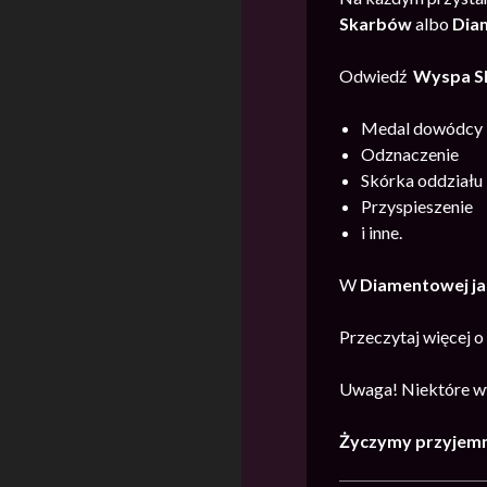
Skarb
ów
albo
Diam
Odwiedź
Wyspa S
Medal dowódcy
Odznaczenie
Skórka oddziału
Przyspieszenie
i inne.
W
Diamentowej ja
Przeczytaj więcej 
Uwaga! Niektóre wy
Życzymy przyjemn