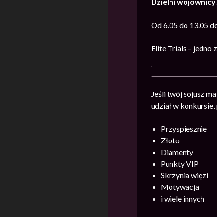
Dzielni wojownicy
Od 6.05 do 13.05 do
Elite Trials – jedn
Jeśli twój sojusz ma
udział w konkursie
Przyspiesznie
Złoto
Diamenty
Punkty VIP
Skrzynia więzi
Motywacja
i wiele innych