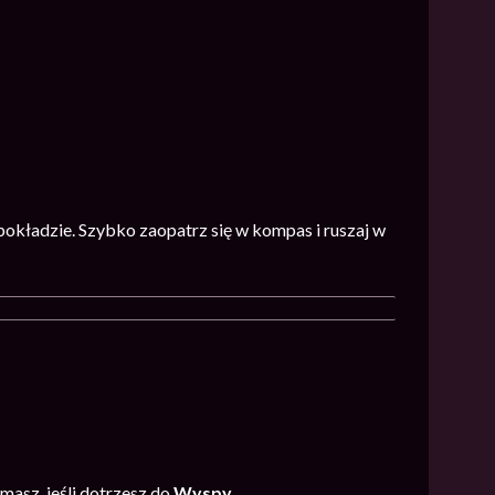
pokładzie. Szybko zaopatrz się w kompas i ruszaj w
asz, jeśli dotrzesz do
Wyspy