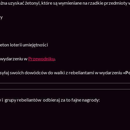
na uzyskać żetonyl, które są wymieniane na rzadkie przedmioty w
cy
on loterii umiejętności
o wydarzeniu w
Przewodniku
.
syłaj swoich dowódców do walki z rebeliantami w wydarzeniu
«Po
i grupy rebeliantów odbieraj za to fajne nagrody: