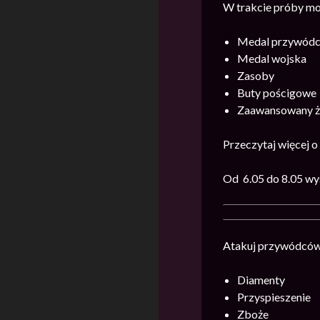
W trakcie próby moż
Medal przywód
Medal wojska
Zasoby
Buty pościgowe
Zaawansowany żet
Przeczytaj więcej 
Od 6.05 do 8
.05 wy
Atakuj przywódców 
Diamenty
Przyspieszenie
Zboże