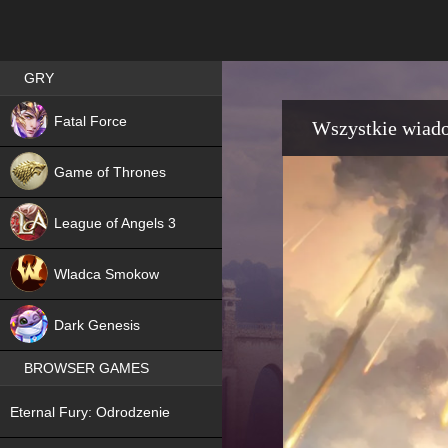
Best RPG games in Poland
GRY
NEW
Fatal Force
Wszystkie wiad
Game of Thrones
League of Angels 3
HIT
Wladca Smokow
NEW
Dark Genesis
BROWSER GAMES
NEW
Eternal Fury: Odrodzenie
NEW