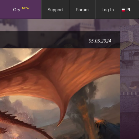
NEW
PL
Gry
Support
Forum
Log In
05.05.2024