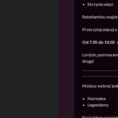
Skrzynia więzi
Rebeliantów znajdzi
Przeczytaj więcej 
Od 7.05 do 10.05
m
Lordzie, pod murami
drogę!
Możesz wybrać jedn
Normalna
Legendarny
Na każdym przystan