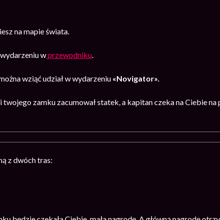
esz na mapie świata.
o wydarzeniu w
przewodniku
.
ożna wziąć udział w wydarzeniu
«Novigator».
 twojego zamku zacumował statek, a kapitan czeka na Ciebie na 
ą z dwóch tras:
ku będzie czekała Ciebie mała nagrodę. A główną nagrodę otrzym