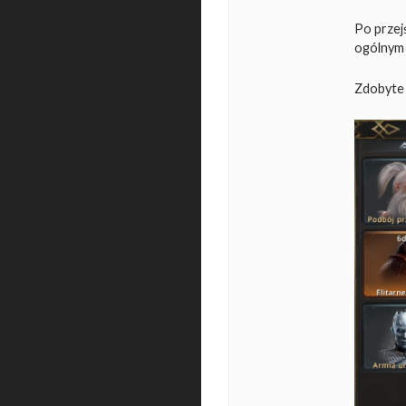
Po przej
ogólnym 
Zdobyte 