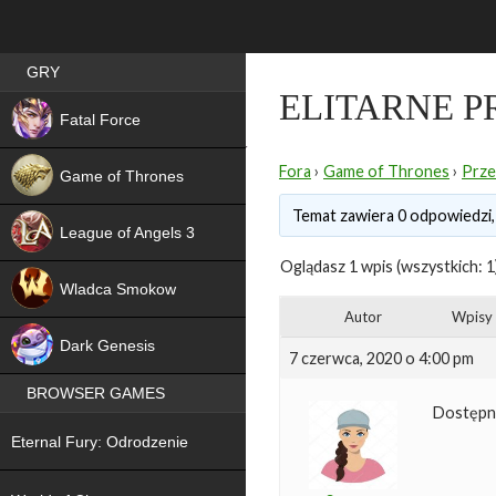
Best RPG games in Poland
GRY
ELITARNE 
NEW
Fatal Force
Fora
›
Game of Thrones
›
Prze
Game of Thrones
Temat zawiera 0 odpowiedzi,
League of Angels 3
Oglądasz 1 wpis (wszystkich: 1
HIT
Wladca Smokow
Autor
Wpisy
NEW
Dark Genesis
7 czerwca, 2020 o 4:00 pm
BROWSER GAMES
Dostępne
NEW
Eternal Fury: Odrodzenie
NEW