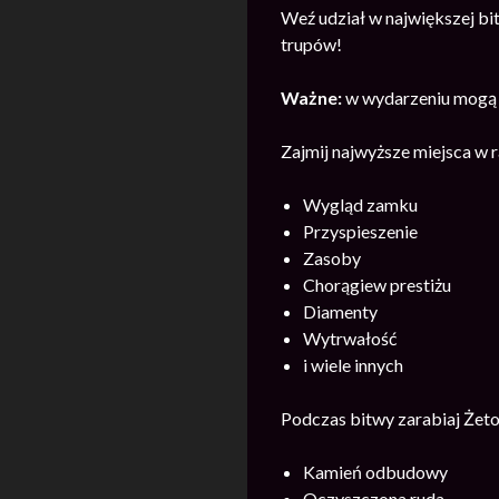
Weź udział w największej b
trupów!
Ważne:
w wydarzeniu mogą u
Zajmij najwyższe miejsca w 
Wygląd zamku
Przyspieszenie
Zasoby
Chorągiew prestiżu
Diamenty
Wytrwałość
i wiele innych
Podczas bitwy zarabiaj Żeton
Kamień odbudowy
Oczyszczona ruda