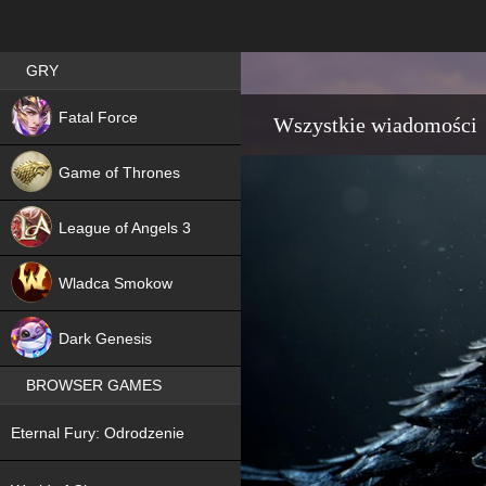
Best RPG games in Poland
GRY
NEW
Fatal Force
Wszystkie wiadomości
Game of Thrones
League of Angels 3
HIT
Wladca Smokow
NEW
Dark Genesis
BROWSER GAMES
NEW
Eternal Fury: Odrodzenie
NEW