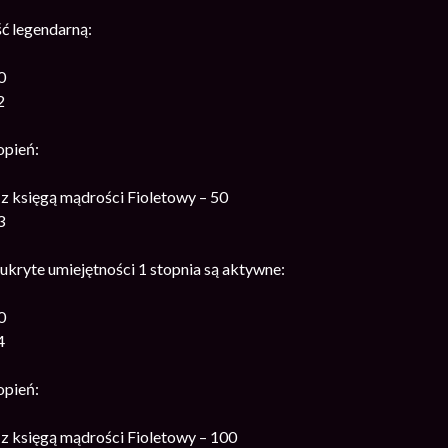
ć legendarną:
0
2
opień:
z księgą mądrości Fioletowy – 50
3
ukryte umiejętności 1 stopnia są aktywne:
0
4
opień:
z księgą mądrości Fioletowy – 100