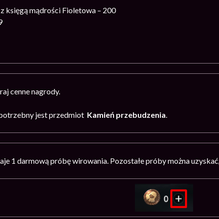
z księgą mądrości Fioletowa – 200
9
a
raj cenne nagrody.
potrzebny jest przedmiot
Kamień przebudzenia
.
aje 1 darmową próbę wirowania. Pozostałe próby można uzyskać, k