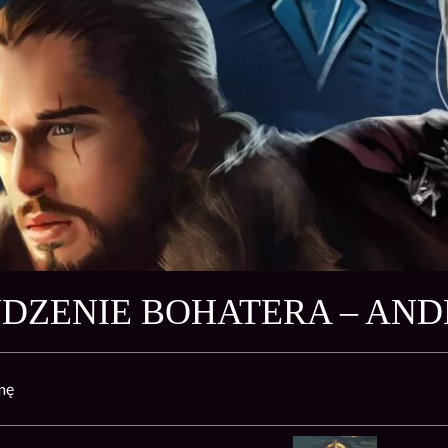
DZENIE BOHATERA – AN
nę