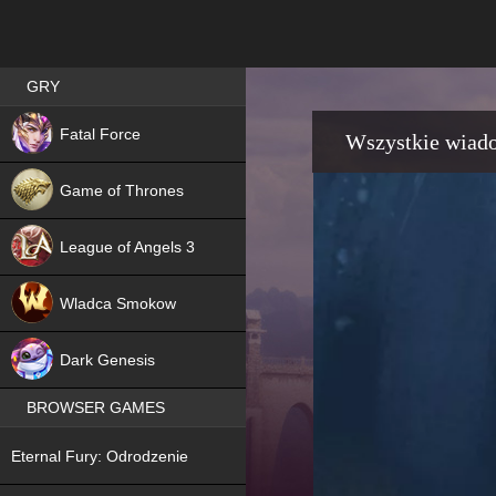
Best RPG games in Poland
GRY
NEW
Fatal Force
Wszystkie wiad
Game of Thrones
League of Angels 3
HIT
Wladca Smokow
NEW
Dark Genesis
BROWSER GAMES
NEW
Eternal Fury: Odrodzenie
NEW