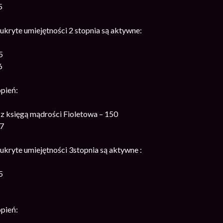
5
ukryte umiejętności 2 stopnia są aktywne:
5
6
opień:
z księgą mądrości Fioletowa – 150
 7
ukryte umiejętności 3stopnia są aktywne :
5
opień: