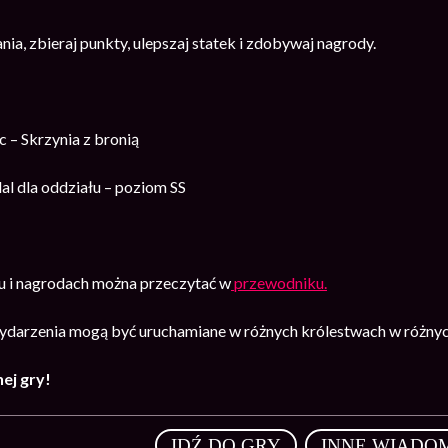
ia, zbieraj punkty, ulepszaj statek i zdobywaj nagrody.
 – Skrzynia z bronią
l dla oddziału – poziom SS
u i nagrodach można przeczytać w
przewodniku.
darzenia mogą być uruchamiane w różnych królestwach w różnyc
ej gry!
,
IDŹ DO GRY
INNE WIADO