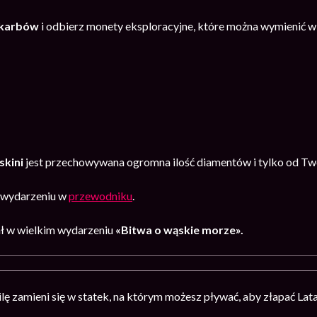
karb
ów
i odbierz monety eksploracyjne, które można wymienić w
skini
jest przechowywana ogromna ilość diamentów i tylko od Twoj
o wydarzeniu w
przewodniku
.
ł w wielkim wydarzeniu
«Bitwa o wąskie morze».
ę zamieni się w statek, na którym możesz pływać, aby złapać Latar