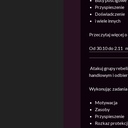
Buty pościgowe
Przyspieszenie
Doświadczenie
i wiele innych
Przeczytaj więcej 
Od 30.10 do 2.11 m
Atakuj grupy rebel
handlowym i odbierz
Wykonując zadania
Motywacja
Zasoby
Przyspieszenie
Rozkaz protekcj