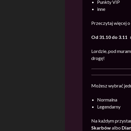
Punkty VIP
inne
Przeczytaj więcej 
Od 31.10 do 3.11
m
Lordzie, pod murami
drogę!
Możesz wybrać jedn
Normalna
Legendarny
Na każdym przystan
Skarb
ów
albo
Diam