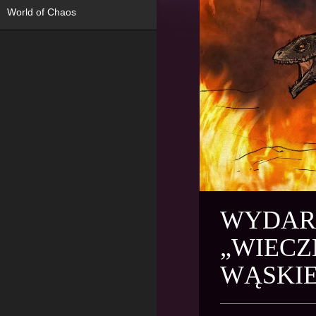
World of Chaos
WYDARZ
„WIECZ
WĄSKIE