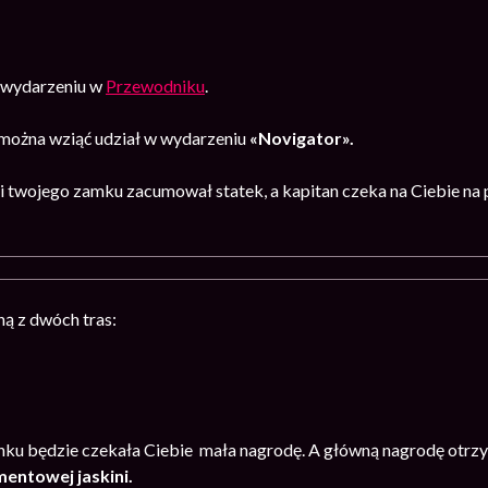
o wydarzeniu w
Przewodniku
.
ożna wziąć udział w wydarzeniu
«Novigator».
 twojego zamku zacumował statek, a kapitan czeka na Ciebie na 
ą z dwóch tras:
ku będzie czekała Ciebie mała nagrodę. A główną nagrodę otrzym
entowej jaskini.