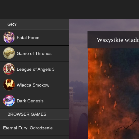
Best RPG games in Poland
GRY
NEW
Fatal Force
Wszystkie wiad
Game of Thrones
League of Angels 3
HIT
Wladca Smokow
NEW
Dark Genesis
BROWSER GAMES
NEW
Eternal Fury: Odrodzenie
NEW