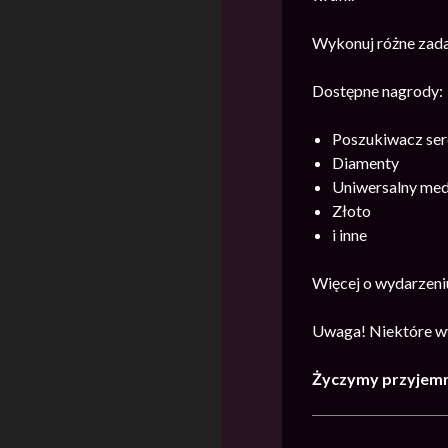
Wykonuj różne zadan
Dostępne nagrody:
Poszukiwacz serc
Diamenty
Uniwersalny meda
Złoto
i inne
Więcej o wydarzeni
Uwaga! Niektóre wy
Życzymy przyjemn