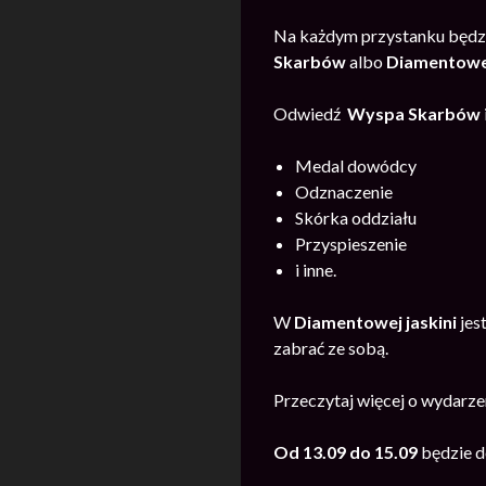
Na każdym przystanku będzi
Skarb
ów
albo
Diamentowej
Odwiedź
Wyspa Skarb
ów
Medal dowódcy
Odznaczenie
Skórka oddziału
Przyspieszenie
i inne.
W
Diamentowej jaskini
jes
zabrać ze sobą.
Przeczytaj więcej o wydarz
Od 13.09 do 15.09
będzie 