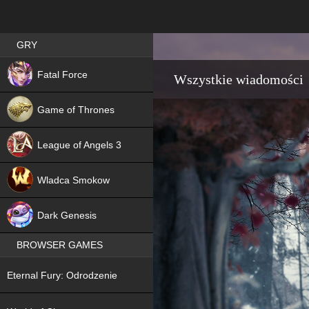
Best RPG games in Poland
GRY
NEW
Fatal Force
Wszystkie wiadomości
Game of Thrones
League of Angels 3
HIT
Wladca Smokow
NEW
Dark Genesis
BROWSER GAMES
NEW
Eternal Fury: Odrodzenie
NEW