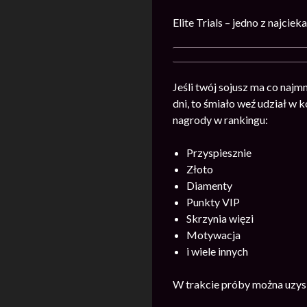
Elite Trials – jedno z najci
Jeśli twój sojusz ma co najm
dni, to śmiało weź udział w
nagrody w rankingu:
Przyspiesznie
Złoto
Diamenty
Punkty VIP
Skrzynia więzi
Motywacja
i wiele innych
W trakcie próby można uzysk