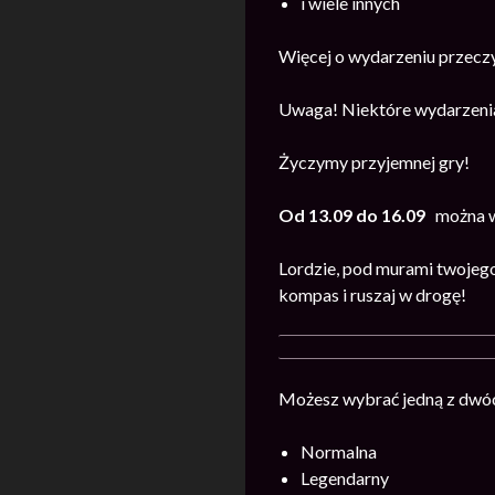
i wiele innych
Więcej o wydarzeniu przecz
Uwaga! Niektóre wydarzenia
Życzymy przyjemnej gry!
Od 13.09 do 16.09
można wz
Lordzie, pod murami twojego
kompas i ruszaj w drogę!
Możesz wybrać jedną z dwóc
Normalna
Legendarny