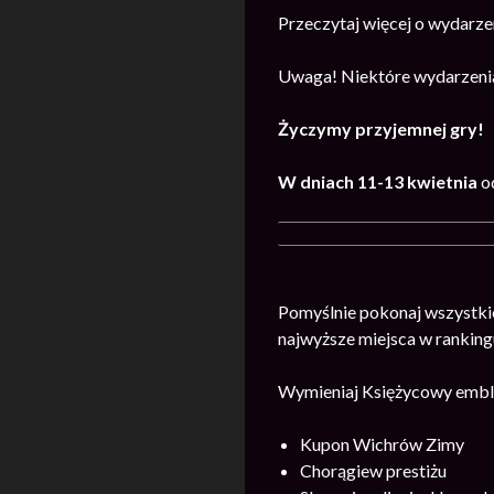
Przeczytaj więcej o wydarze
Uwaga! Niektóre wydarzenia
Życzymy przyjemnej gry!
W dniach 11-13 kwietnia
o
Pomyślnie pokonaj wszystki
najwyższe miejsca w ranking
Wymieniaj Księżycowy emble
Kupon Wichrów Zimy
Chorągiew prestiżu