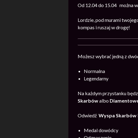
Od 12.04 do 15.04 można wz
Lordzie, pod murami twojego
kompas i ruszaj w drogę!
Możesz wybrać jedną z dwóc
Normalna
Legendarny
Na każdym przystanku będzi
Skarb
ów
albo
Diamentowej
Odwiedź
Wyspa Skarb
ów
Medal dowódcy
Odznaczenie