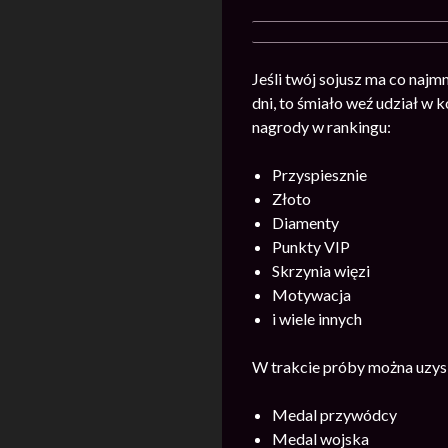
Jeśli twój sojusz ma co najm
dni, to śmiało weź udział w
nagrody w rankingu:
Przyspiesznie
Złoto
Diamenty
Punkty VIP
Skrzynia więzi
Motywacja
i wiele innych
W trakcie próby można uzysk
Medal przywódcy
Medal wojska