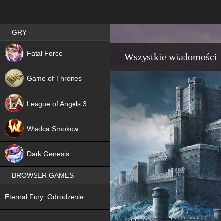
Best RPG games in Poland
GRY
NEW
Fatal Force
Wszystkie wiadomości
Game of Thrones
League of Angels 3
HIT
Wladca Smokow
NEW
Dark Genesis
BROWSER GAMES
NEW
Eternal Fury: Odrodzenie
NEW