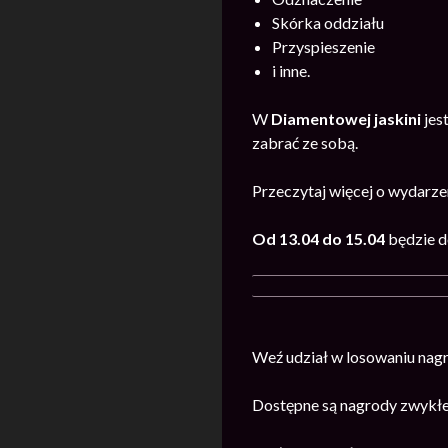
Skórka oddziału
Przyspieszenie
i inne.
W
Diamentowej jaskini
jes
zabrać ze sobą.
Przeczytaj więcej o wydarz
Od 13.04 do 15.04
będzie 
Weź udział w losowaniu nag
Dostępne są nagrody zwykłe 