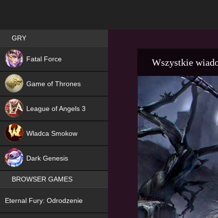
Best RPG games in Poland
GRY
NEW
Fatal Force
Wszystkie wiad
Game of Thrones
League of Angels 3
HIT
Wladca Smokow
NEW
Dark Genesis
BROWSER GAMES
NEW
Eternal Fury: Odrodzenie
NEW