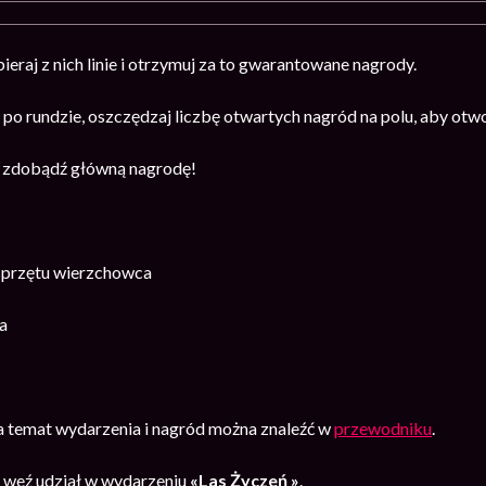
ieraj z nich linie i otrzymuj za to gwarantowane nagrody.
 po rundzie, oszczędzaj liczbę otwartych nagród na polu, aby otw
i zdobądź główną nagrodę!
 sprzętu wierzchowca
a
na temat wydarzenia i nagród można znaleźć w
przewodniku
.
4
weź udział w wydarzeniu
«Las Życzeń »
.