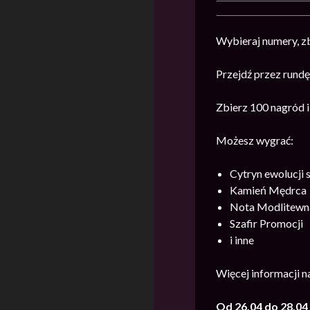
Wybieraj numery, zb
Przejdź przez rundę
Zbierz 100 nagród 
Możesz wygrać:
Cytryn ewolucji
Kamień Mędrca
Nota Modlitewn
Szafir Promocji
i inne
Więcej informacji 
Od 26.04 do 28.0