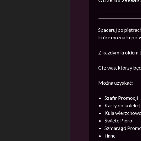
Od 26 do 28 kwie
Spaceruj po piętrac
które można kupić 
Z każdym krokiem t
Ci z was, którzy bę
Można uzyskać:
Szafir Promocji
Karty do kolekcj
Kula wierzchow
Święte Pióro
Szmaragd Promo
i inne