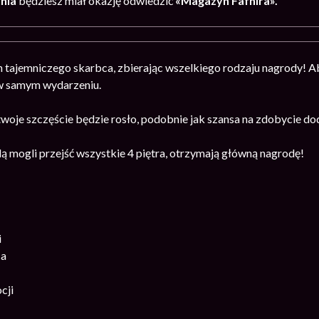
tnia
będziesz miał okazję odwiedzić
«Magazyn Fafnira».
h tajemniczego skarbca, zbierając wszelkiego rodzaju nagrody! A
w samym wydarzeniu.
woje szczęście będzie rosło, podobnie jak szansa na zdobycie d
dą mogli przejść wszystkie 4 piętra, otrzymają główną nagrodę!
i
ca
cji