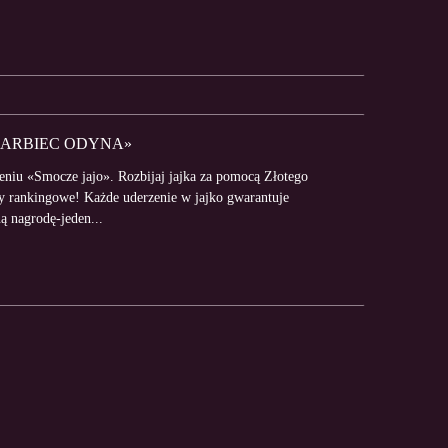
SKARBIEC ODYNA»
niu «Smocze jajo». Rozbijaj jajka za pomocą Złotego
dy rankingowe! Każde uderzenie w jajko gwarantuje
ą nagrodę-jeden...