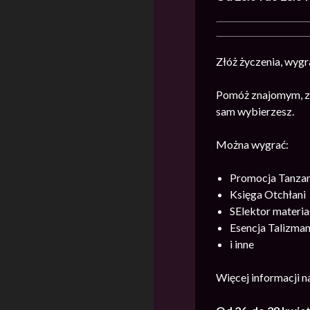
Złóż życzenia, wygr
Pomóż znajomym, zb
sam wybierzesz.
Można wygrać:
Promocja Tanzan
Księga Otchłani
SElektor materi
Esencja Talizma
i inne
Więcej informacji 