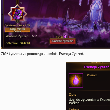
Złóż życzenia za pomocą przedmiotu Esencja Życzeń.