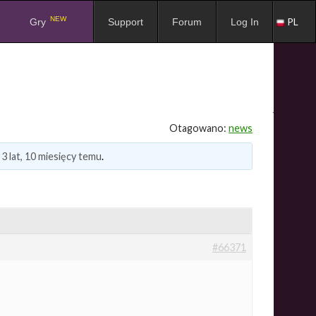
NEW
PL
Gry
Support
Forum
Log In
Otagowano:
news
3 lat, 10 miesięcy temu
.
#66371