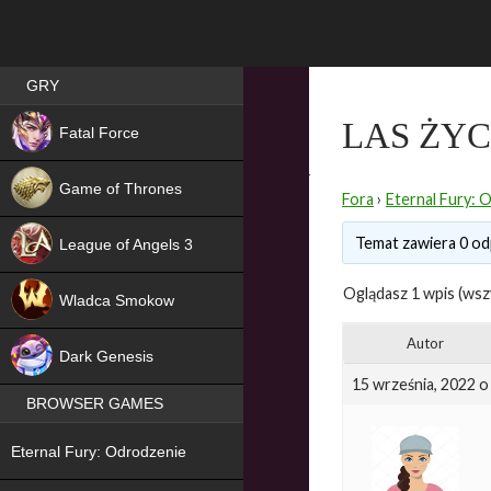
Best RPG games in Poland
GRY
NEW
LAS ŻY
Fatal Force
Game of Thrones
Fora
›
Eternal Fury: 
Temat zawiera 0 od
League of Angels 3
HIT
Oglądasz 1 wpis (wszy
Wladca Smokow
NEW
Autor
Dark Genesis
15 września, 2022 o
BROWSER GAMES
NEW
Eternal Fury: Odrodzenie
NEW