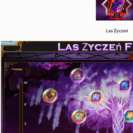
Las
Życzeń