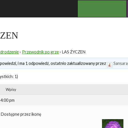
.
CZEN
Odrodzenie
›
Przewodnik po grze
›
LAS ŻYCZEN
powiedzi, i ma 1 odpowiedź, ostatnio zaktualizowany przez
Sansara
stkich: 1)
Wpisy
 4:00 pm
Dostępne przez ikonę