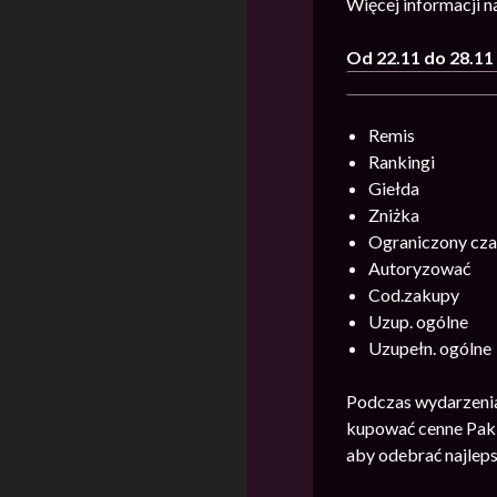
Więcej informacji 
Od 22.11 do 28.11
Remis
Rankingi
Giełda
Zniżka
Ograniczony cz
Autoryzować
Cod.zakupy
Uzup. ogólne
Uzupełn. ogólne
Podczas wydarzenia
kupować cenne Paki
aby odebrać najlep