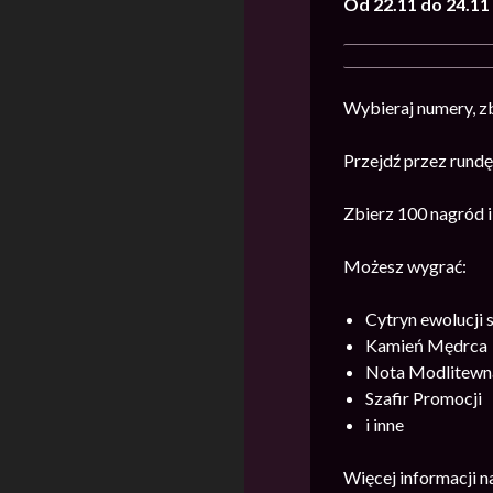
Od 22.11 do 24.11
Wybieraj numery, zb
Przejdź przez rundę
Zbierz 100 nagród 
Możesz wygrać:
Cytryn ewolucji
Kamień Mędrca
Nota Modlitewn
Szafir Promocji
i inne
Więcej informacji 