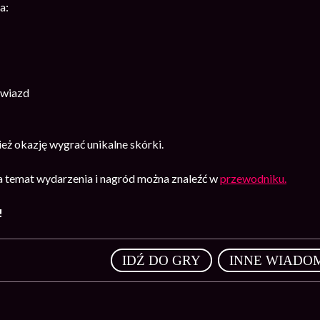
a:
Gwiazd
eż okazję wygrać unikalne skórki.
na temat wydarzenia i nagród można znaleźć w
przewodniku.
!
,
IDŹ DO GRY
INNE WIADO