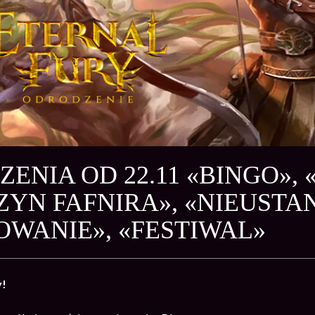
ENIA OD 22.11 «BINGO», 
YN FAFNIRA», «NIEUSTA
WANIE», «FESTIWAL»
y!