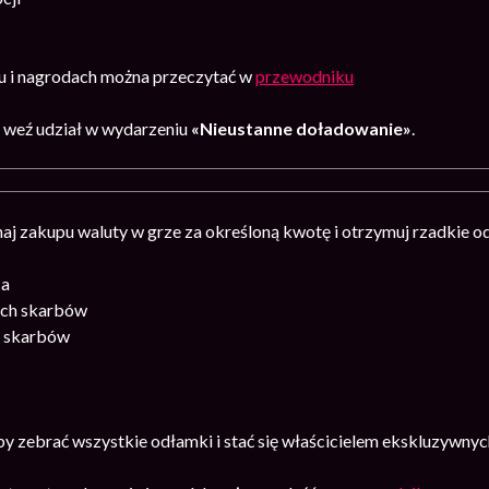
u i nagrodach można przeczytać w
przewodniku
1
weź udział w wydarzeniu
«Nieustanne doładowanie»
.
aj zakupu waluty w grze za określoną kwotę i otrzymuj rzadkie od
ca
ch skarbów
 skarbów
by zebrać wszystkie odłamki i stać się właścicielem ekskluzywn