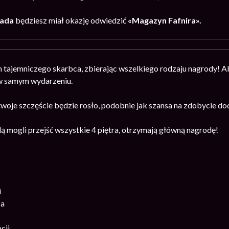
pada
będziesz miał okazję odwiedzić
«Magazyn Fafnira».
h tajemniczego skarbca, zbierając wszelkiego rodzaju nagrody! A
w samym wydarzeniu.
woje szczęście będzie rosło, podobnie jak szansa na zdobycie d
dą mogli przejść wszystkie 4 piętra, otrzymają główną nagrodę!
i
ca
cji