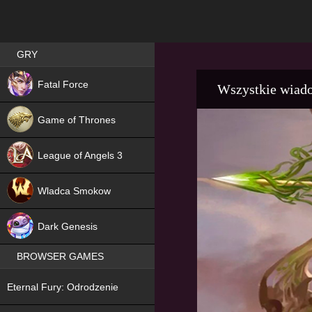
Best RPG games in Poland
GRY
NEW
Fatal Force
Wszystkie wiad
Game of Thrones
League of Angels 3
HIT
Wladca Smokow
NEW
Dark Genesis
BROWSER GAMES
NEW
Eternal Fury: Odrodzenie
NEW