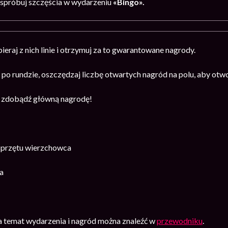
spróbuj szczęścia w wydarzeniu
«Bingo».
ieraj z nich linie i otrzymuj za to gwarantowane nagrody.
 po rundzie, oszczędzaj liczbę otwartych nagród na polu, aby otw
i zdobądź główną nagrodę!
 sprzętu wierzchowca
a
na temat wydarzenia i nagród można znaleźć w
przewodniku
.