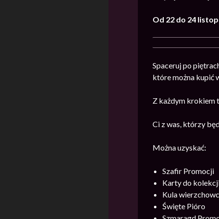
Od 22 do 24 listo
Spaceruj po piętrac
które można kupić 
Z każdym krokiem t
Ci z was, którzy bę
Można uzyskać:
Szafir Promocji
Karty do kolekcj
Kula wierzchow
Święte Pióro
Szmaragd Promo