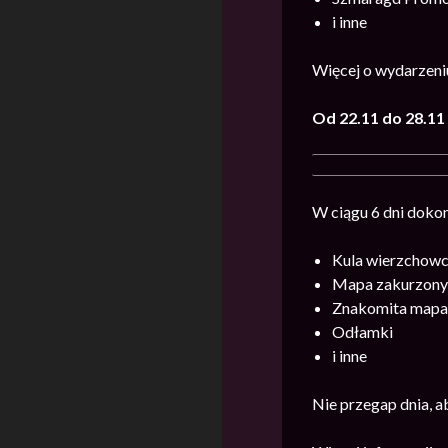
i inne
Więcej o wydarzeni
Od 22.11 do 28.1
W ciągu 6 dni dokon
Kula wierzchow
Mapa zakurzony
Znakomita mapa
Odłamki
i inne
Nie przegap dnia, a