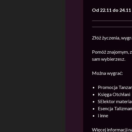
Od 22.11 do 24.1
Złóż życzenia, wygr
Pomóż znajomym, zb
sam wybierzesz.
Można wygrać:
Promocja Tanzan
Księga Otchłani
SElektor materi
Esencja Talizma
i inne
Więcej informacji 