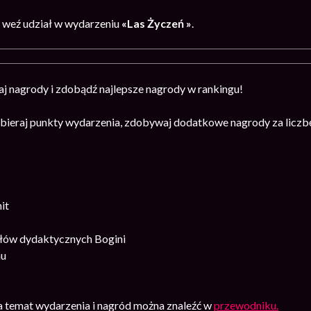
1
weź udział w wydarzeniu
«Las Życzeń »
.
aj nagrody i zdobądź najlepsze nagrody w rankingu!
ieraj punkty wydarzenia, zdobywaj dodatkowe nagrody za liczbę
it
ałów dydaktycznych Bogini
nu
na temat wydarzenia i nagród można znaleźć w
przewodniku.