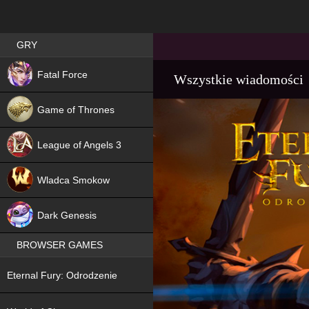
Best RPG games in Poland
GRY
NEW
Fatal Force
Wszystkie wiadomości
Game of Thrones
League of Angels 3
HIT
Wladca Smokow
NEW
Dark Genesis
BROWSER GAMES
NEW
Eternal Fury: Odrodzenie
NEW