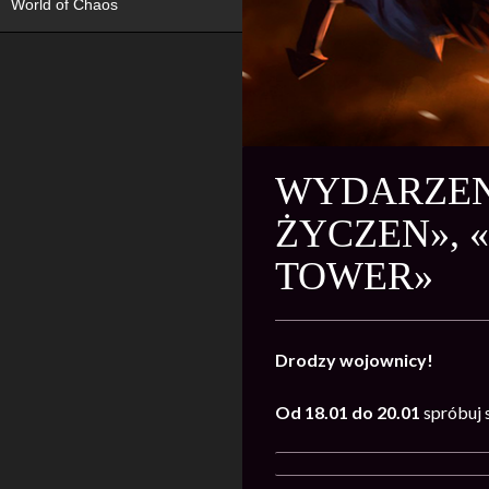
World of Chaos
WYDARZENI
ŻYCZEN», 
TOWER»
Drodzy wojownicy!
Od 18.01 do 20.01
spróbuj 