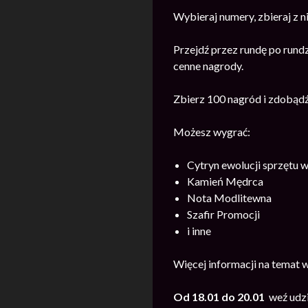
Wybieraj numery, zbieraj z n
Przejdź przez rundę po rund
cenne nagrody.
Zbierz 100 nagród i zdobąd
Możesz wygrać:
Cytryn ewolucji sprzętu 
Kamień Mędrca
Nota Modlitewna
Szafir Promocji
i inne
Więcej informacji na temat 
Od 18.01 do 20.01
weź udz