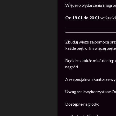
Więcej o wydarzeniu i nagr
Od 18.01 do 20.01
weź udz
Zbuduj wieżę za pomocą prz
każde piętro. Im więcej pięt
Będziesz także mieć dostęp d
nagród.
A w specjalnym kantorze wy
Uwaga:
niewykorzystane Od
Dostępne nagrody: