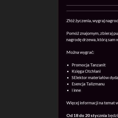
Złóż życzenia, wygraj nagro
Pomóż znajomym, zbieraj pu
nagrodę drzewa, którą sam 
Można wygrać:
Promocja Tanzanit
Księga Otchłani
SElektor materiałów dyd
Esencja Talizmanu
i inne
Więcej informacji na temat 
Od 18 do 20 stycznia
będzi