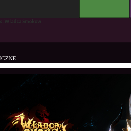
.
es: Wladca Smokow
ICZNE
EVE