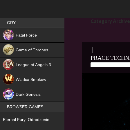
Best RPG games in Poland
Category Archiv
GRY
NEW
Fatal Force
Game of Thrones
PRACE TECHN
League of Angels 3
2 LIPCA, 2026
MA
HIT
Wladca Smokow
NEW
Dark Genesis
BROWSER GAMES
NEW
Eternal Fury: Odrodzenie
NEW