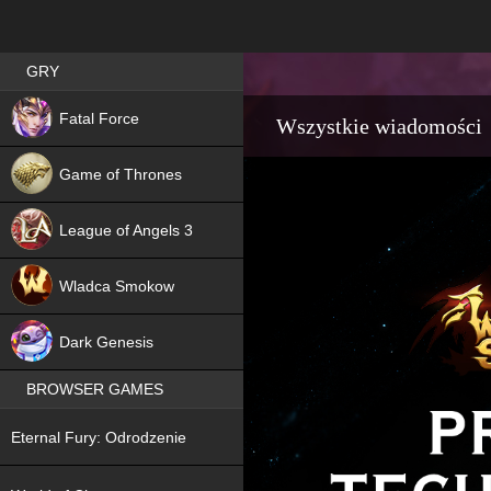
Best RPG games in Poland
GRY
NEW
Fatal Force
Wszystkie wiadomości
Game of Thrones
League of Angels 3
HIT
Wladca Smokow
NEW
Dark Genesis
BROWSER GAMES
NEW
Eternal Fury: Odrodzenie
NEW