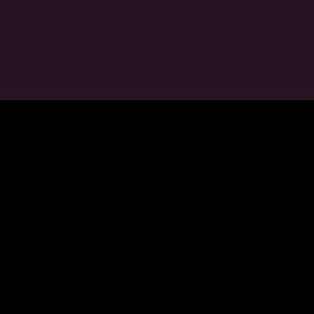
026
policy
espritgames.com