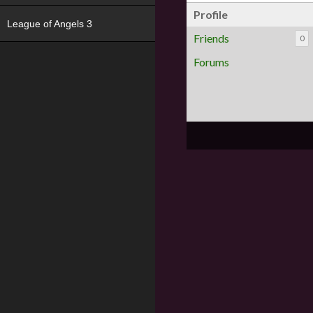
Profile
League of Angels 3
Friends
0
Forums