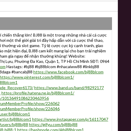
ơi chiến thắng lớn! BJ88 là một trong những nhà cái cá cược
i một thế giới giải trí đầy hấp dẫn với cá cược thể thao,
i thưởng và slot game. Tỷ lệ cược cực kỳ cạnh tranh, giao
o mật hiện đại, BJ88 cam kết mang lại cho bạn trải nghiệm
Tham gia ngay để nhận thưởng khủng! Website:
Thị Lựu, Phường Đa Kao, Quận 1, TP Hồ Chí Minh SĐT: 0964
com
Hastags: #bj88 #bj88blcom #nhacaiww88 #linkbj88
88daga #bancabj88
https://www.facebook.com/bj88blcom
https://www.pinterest.com/bj88blcom1/
j88blcom1
Rude_Recover6173/
https://www.band.us/band/98292177
1
https://profile.hatena.ne.jp/bj88blcom1/
ile/10136491086230463956
ForumMemberProfile/show/226062
ForumMemberProfile/show/226046
/user/bj88blcom1
rtist/bj88blcom1
https://www.instapaper.com/p/16117047
/users/bj88bj88
https://gifyu.com/bj88bj88
88-bj88-1
https://hashnode.com/@bj88blcom1