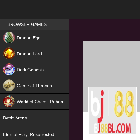
Games place
BROWSER GAMES
NEW
Dragon Egg
HIT
Dragon Lord
Dark Genesis
Game of Thrones
NEW
World of Chaos: Reborn
NEW
Battle Arena
Eternal Fury: Resurrected