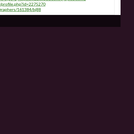
/profile.php?id=2275270
ographers/161384/bj88