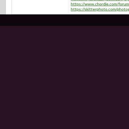
https://www.chordie.com/forum
https://skitterphoto.com/phot