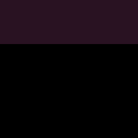
026
policy
espritgames.com