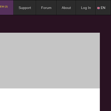
EW (3)
EN
Support
Forum
About
Log In