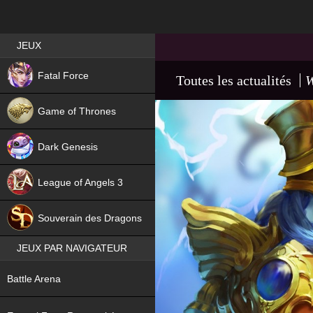
Best RPG games in France
JEUX
NEW
Fatal Force
Toutes les actualités
W
Game of Thrones
Dark Genesis
League of Angels 3
HIT
Souverain des Dragons
JEUX PAR NAVIGATEUR
NEW
Battle Arena
NEW